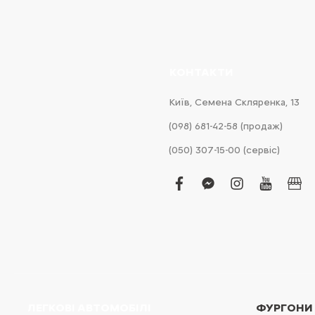
КОНТАКТИ
Київ, Cемена Скляренка, 13
(098) 681-42-58‬ (продаж)
(050) 307-15-00 (сервіс)
facebook
facebook-
instagram
youtub
bus
messenger
ЛЕГКОВІ АВТОМОБІЛІ
ФУРГОНИ