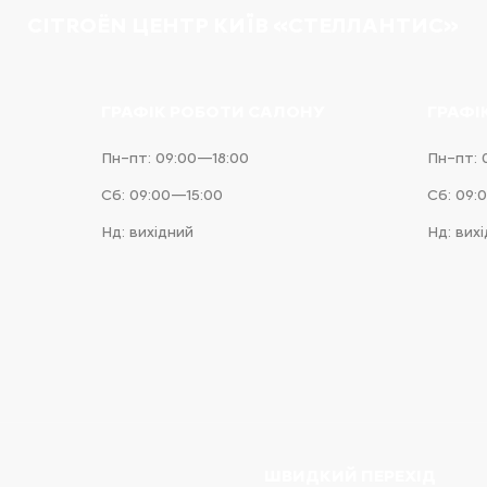
CITROËN ЦЕНТР КИЇВ «СТЕЛЛАНТИС»
ГРАФІК РОБОТИ САЛОНУ
ГРАФІ
Пн–пт: 09:00—18:00
Пн–пт: 
Сб: 09:00—15:00
Сб: 09:
Нд: вихідний
Нд: вих
e
iness
ШВИДКИЙ ПЕРЕХІД