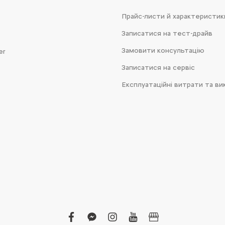
Прайс-листи й характеристик
Записатися на тест-драйв
Замовити консультацію
er
Записатися на сервіс
Експлуатаційні витрати та ви
facebook
facebook-
instagram
youtube
business