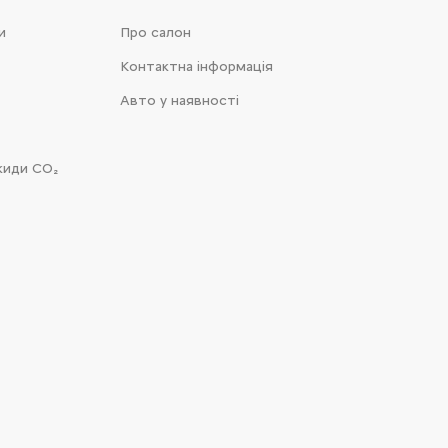
и
Про салон
Контактна інформація
Авто у наявності
киди CO₂