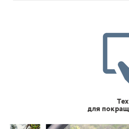
Технології
для покращення ком