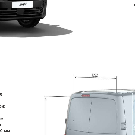
3
ри:
мм
м
40 мм