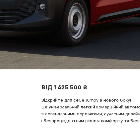
ВІД 1 425 500 ₴
Відкрийте для себе Jumpy з нового боку!
Це універсальний легкий комерційний автом
з легендарними перевагами, сучасним дизай
і безпрецедентним рівнем комфорту та безп