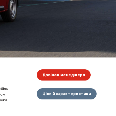
Дзвінок менеджера
обіль
Ціни й характеристики
ном
еки.