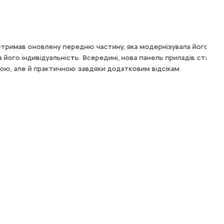
 передню частину, яка модернізувала його стиль
Зро
ьність. Всередині, нова панель приладів cтала не тільки
та 
ичною завдяки додатковим відсікам.