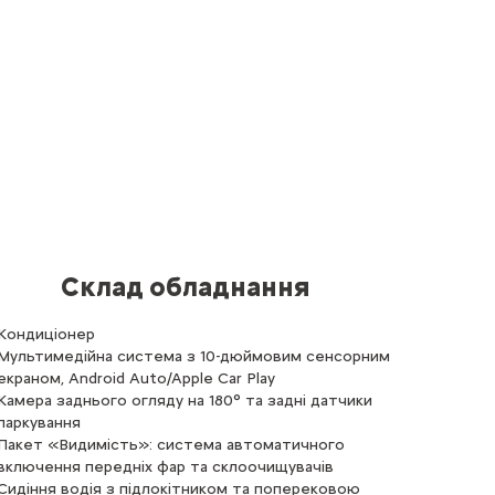
Склад обладнання
Кондиціонер
Мультимедійна система з 10-дюймовим сенсорним
екраном, Android Auto/Apple Car Play
Камера заднього огляду на 180° та задні датчики
паркування
Пакет «Видимість»: система автоматичного
включення передніх фар та склоочищувачів
Сидіння водія з підлокітником та поперековою