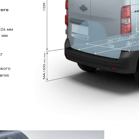
ного
026 мм
8 мм
кг
ового
вгих