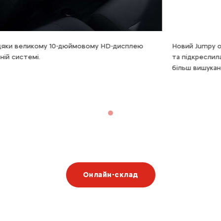
10-дюймовому HD-дисплею
Новий Jumpy отримав оновлену
та підкреслила його індивідуал
більш вишуканою, але й практ
Онлайн-склад