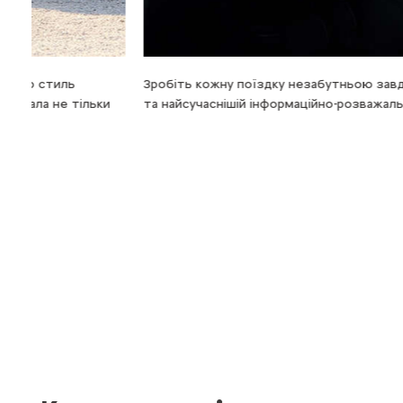
Зробіть кожну поїздку незабутньою завдяки великому 
ки
та найсучаснішій інформаційно-розважальній системі.