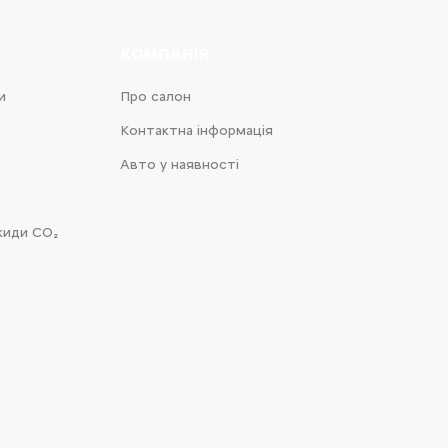
КОМПАНІЯ
и
Про салон
Контактна інформація
Авто у наявності
киди CO₂