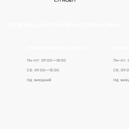
CITROËN ЦЕНТР КИЇВ «СТЕЛЛАНТИС»
ГРАФІК РОБОТИ САЛОНУ
ГРАФІ
Пн–пт: 09:00—18:00
Пн–пт: 
Сб: 09:00—15:00
Сб: 09:
Нд: вихідний
Нд: вих
e
iness