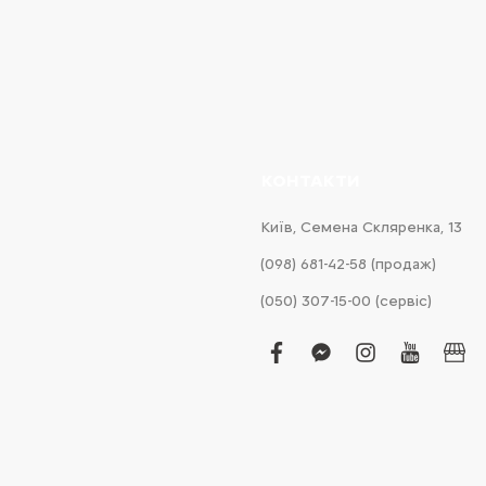
КОНТАКТИ
Київ, Cемена Скляренка, 13
(098) 681-42-58‬ (продаж)
(050) 307-15-00 (сервіс)
facebook
facebook-
instagram
youtub
bus
messenger