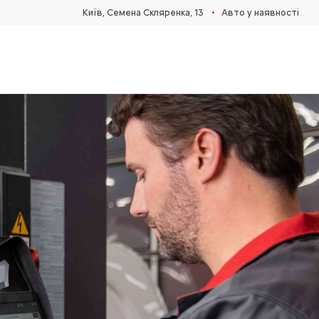
•
Київ, Cемена Скляренка, 13
Авто у наявності