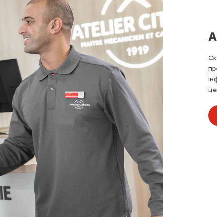
А
Ск
пр
ін
це