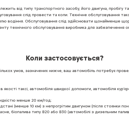
лежить від типу транспортного засобу, його двигуна, пробігу та в
уговування слід провести та коли. Технічне обслуговування та
лю водіння. Обслуговування слід здійснювати щонайменше щоро
нту технічного обслуговування виробника для забезпечення о
Коли застосовується?
екількох умов, зазначених нижче, ваш автомобіль потребує пров
 в якості таксі, автомобіля швидкої допомоги, автомобіля кур’є
идкістю менше 20 км/год;
ідстані (менше 10 км) з непрогрітим двигуном (після стоянки пона
часне, біопалива типу B20 або B30 (автомобілі з дизельним пали