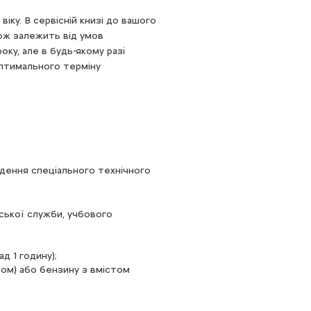
іку. В сервісній книзі до вашого
кож залежить від умов
ку, але в будь-якому разі
птимального терміну
едення спеціального технічного
рської служби, учбового
д 1 годину);
вом) або бензину з вмістом