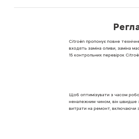
Регл
Citroën пропонує повне технічн
входять заміна оливи, заміна ма
15 контрольних перевірок Citroë
Щоб оптимізувати з часом робо
неналежним чином, він швидше 
витрати на ремонт, включаючи з