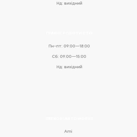
Нд: вихідний
ГРАФІК РОБОТИ СТО
Пн–пт: 09:00—18:00
Сб: 09:00—15:00
Нд: вихідний
ЛЕГКОВІ АВТОМОБІЛІ
Ami