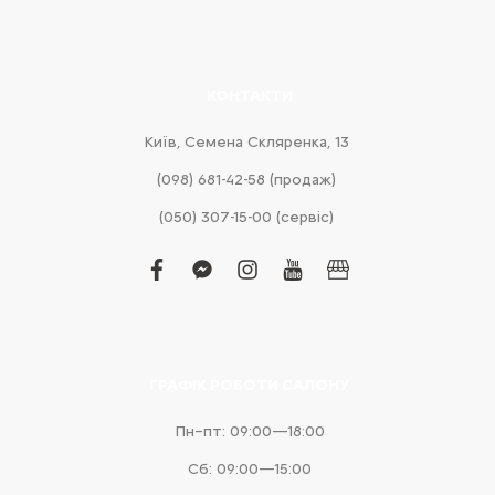
КОНТАКТИ
Київ, Cемена Скляренка, 13
(098) 681-42-58‬ (продаж)
(050) 307-15-00 (сервіс)
facebook
facebook-
instagram
youtube
business
messenger
ГРАФІК РОБОТИ САЛОНУ
Пн–пт: 09:00—18:00
Сб: 09:00—15:00