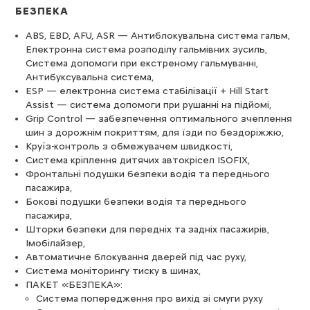
БЕЗПЕКА
ABS, EBD, AFU, ASR — Антиблокувальна система гальм,
Електронна система розподілу гальмівних зусиль,
Система допомоги при екстреному гальмуванні,
Антибуксувальна система,
ESP — електронна система стабілізації + Hill Start
Assist — система допомоги при рушанні на підйомі,
Grip Control — забезпечення оптимального зчеплення
шин з дорожнім покриттям, для їзди по бездоріжжю,
Круїз-контроль з обмежувачем швидкості,
Система кріплення дитячих автокрісел ISOFIX,
Фронтальні подушки безпеки водія та переднього
пасажира,
Бокові подушки безпеки водія та переднього
пасажира,
Шторки безпеки для передніх та задніх пасажирів,
Імобілайзер,
Автоматичне блокування дверей під час руху,
Система моніторингу тиску в шинах,
ПАКЕТ «БЕЗПЕКА»:
Система попередження про вихід зі смуги руху