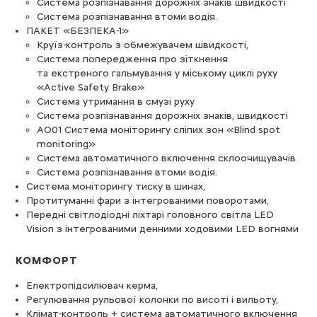
Система розпізнавання дорожніх знаків швидкості
Система розпізнавання втоми водія.
ПАКЕТ «БЕЗПЕКА-1»
Круїз-контроль з обмежувачем швидкості,
Система попередження про зіткнення
та екстреного гальмування у міському циклі руху
«Active Safety Brake»
Система утримання в смузі руху
Система розпізнавання дорожніх знаків, швидкості
AO01 Система моніторингу сліпих зон «Blind spot
monitoring»
Cистема автоматичного включення склоочищувачів
Система розпізнавання втоми водія.
Система моніторингу тиску в шинах,
Протитуманні фари з інтегрованими поворотами,
Передні світлодіодні ліхтарі головного світла LED
Vision з інтегрованими денними ходовими LED вогнями
КОМФОРТ
Електропідсилювач керма,
Регулювання рульової колонки по висоті і вильоту,
Клімат-контроль + система автоматичного включення