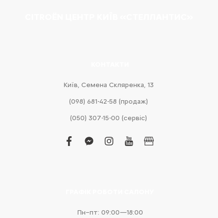
CITROËN ЦЕНТР КИЇВ «СТЕЛЛАНТИС»
КОНТАКТИ
Київ, Cемена Скляренка, 13
(098) 681-42-58‬ (продаж)
(050) 307-15-00 (сервіс)
facebook
facebook-
instagram
youtube
business
messenger
ГРАФІК РОБОТИ САЛОНУ
Пн–пт: 09:00—18:00