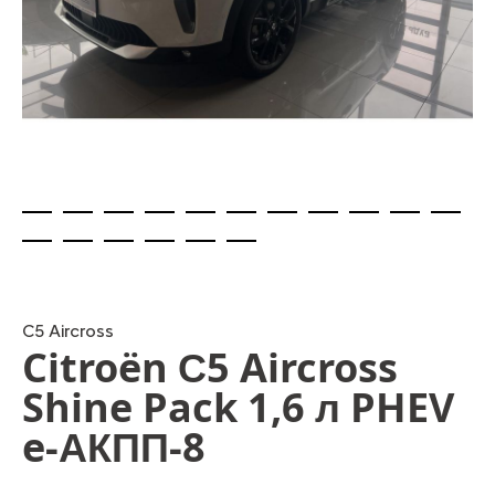
Skip
to
the
beginning
C5 Aircross
Citroën С5 Aircross
of
the
Shine Pack 1,6 л PHEV
images
gallery
e-АКПП-8