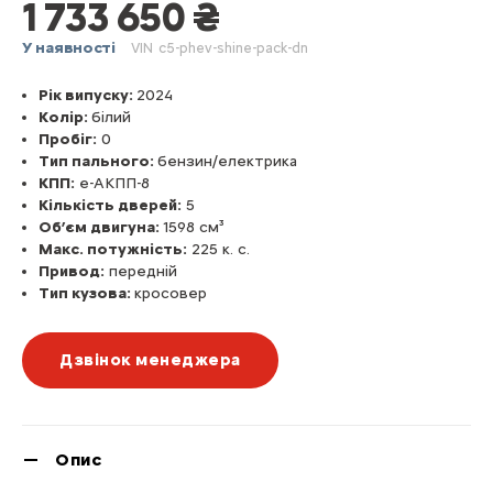
1 733 650 ₴
У наявності
VIN
c5-phev-shine-pack-dn
Рік випуску:
2024
Колір:
білий
Пробіг:
0
Тип пального:
бензин/електрика
КПП:
е-АКПП-8
Кількість дверей:
5
Об’єм двигуна:
1598 см³
Макс. потужність:
225 к. с.
Привод:
передній
Тип кузова:
кросовер
Дзвінок менеджера
Опис