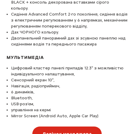
BLACK + консоль декорована вставками сірого
кольору.
Сидіння Advanced Comfort 2-го покоління, сидіння водія
з електричним регулюванням у 6 напрямках, механічним
регулюванням поперекового відділу,
Дах ЧОРНОГО кольору.
Двопанельний панорамний дах зі зсувною панеллю над
сидіннями водія та переднього пасажира
МУЛЬТИМЕДІА
Цифровий кластер панелі приладів 12.3″ з можливістю
індивідуального налаштування,
Сенсорний екран 10″,
Навігація, радіоприймач,
6 динаміків,
Bluetooth,
USB-роз’єм,
управління на кермі
Mirror Screen (Android Auto, Apple Car Play)