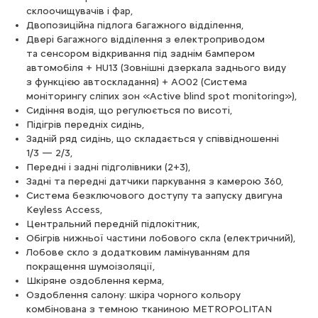
склоочищувачів і фар,
Двопозиційна підлога багажного відділення,
Двері багажного відділення з електроприводом
та сенсором відкривання під заднім бампером
автомобіля + HU13 (Зовнішні дзеркала заднього виду
з функцією автоскладання) + AO02 (Система
моніторингу сліпих зон «Active blind spot monitoring»),
Сидіння водія, що регулюється по висоті,
Підігрів передніх сидінь,
Задній ряд сидінь, що складається у співвідношенні
1/3 — 2/3,
Передні і задні підголівники (2+3),
Задні та передні датчики паркування з камерою 360,
Система безключового доступу та запуску двигуна
Keyless Access,
Центральний передній підлокітник,
Обігрів нижньої частини лобового скла (електричний),
Лобове скло з додатковим ламінуванням для
покращення шумоізоляції,
Шкіряне оздоблення керма,
Оздоблення салону: шкіра чорного кольору
комбінована з темною тканиною METROPOLITAN