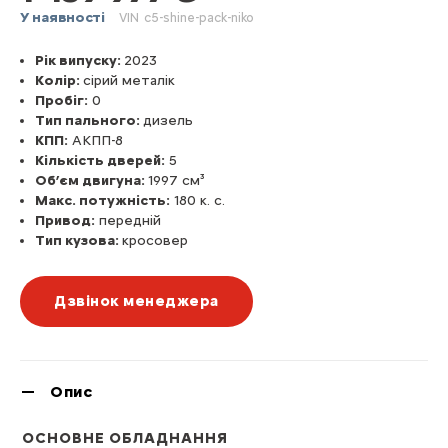
У наявності
VIN
c5-shine-pack-niko
Рік випуску:
2023
Колір:
сірий металік
Пробіг:
0
Тип пального:
дизель
КПП:
АКПП-8
Кількість дверей:
5
Об’єм двигуна:
1997 см³
Макс. потужність:
180 к. с.
Привод:
передній
Тип кузова:
кросовер
Дзвінок менеджера
Опис
ОСНОВНЕ ОБЛАДНАННЯ