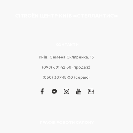
CITROËN ЦЕНТР КИЇВ «СТЕЛЛАНТИС»
КОНТАКТИ
Київ, Cемена Скляренка, 13
(098) 681-42-58‬ (продаж)
(050) 307-15-00 (сервіс)
facebook
facebook-
instagram
youtube
business
messenger
ГРАФІК РОБОТИ САЛОНУ