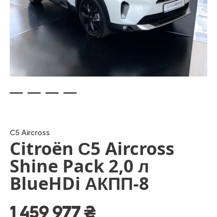
Skip
to
the
beginning
C5 Aircross
Citroën С5 Aircross
of
the
Shine Pack 2,0 л
images
gallery
BlueHDi АКПП-8
1 459 977 ₴