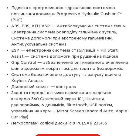
Підвіска з прогресивною гідравлічною системою
поглинання коливань Progressive Hydraulic Cushions™
(PHC)
ABS, EBS, AFU, ASR — Антиблокувальна система гальм,
Електронна система розподілу гальмівних зусиль,
Система допомоги при екстреному гальмуванні,
Антибуксувальна система
ESP — електронна система стабілізації + Hill Start
Assist — система допомоги при рушанні на підйомі
Grip Control — забезпечення оптимального зчеплення
шин з дорожнім покриттям, для їзди по бездоріжжю
Система безключового доступу та запуску двигуна
Keyless Access
Двозонний клімат — контроль
Задні та передні датчики паркування з задньою
камерою 360 Сенсорний екран 10″, Навігація,
радіоприймач, 6 динаміків, Bluetooth, USB-роз’єм,
управління на кермі + Mirror Screen (Android Auto, Apple
Car Play)
Легкосплавні колісні диски R18 PULSAR 235/55