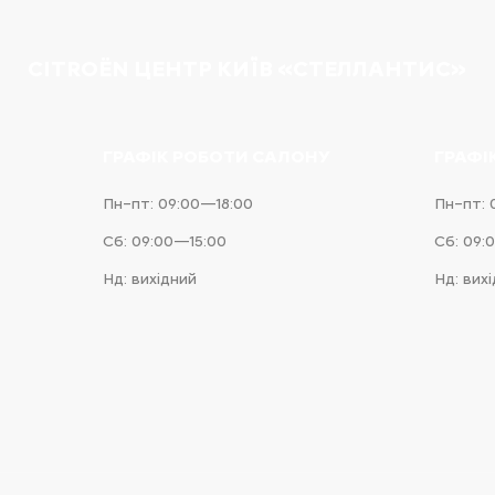
CITROËN ЦЕНТР КИЇВ «СТЕЛЛАНТИС»
ГРАФІК РОБОТИ САЛОНУ
ГРАФІ
Пн–пт: 09:00—18:00
Пн–пт: 
Сб: 09:00—15:00
Сб: 09:
Нд: вихідний
Нд: вих
e
iness