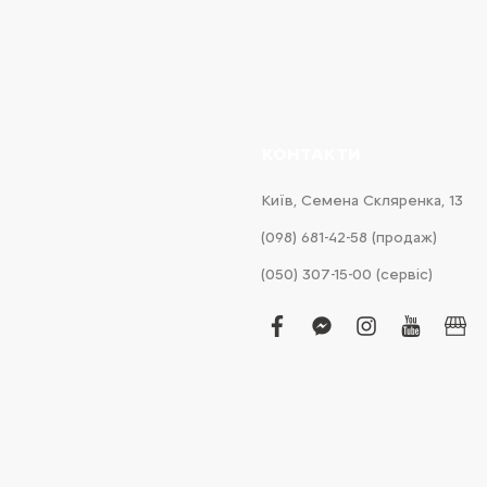
КОНТАКТИ
Київ, Cемена Скляренка, 13
(098) 681-42-58‬ (продаж)
(050) 307-15-00 (сервіс)
facebook
facebook-
instagram
youtub
bus
messenger