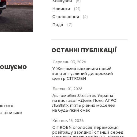
Конкурси
(5)
Новинки
(21)
Оголошення
(4)
Події
(7)
ОСТАННІ ПУБЛІКАЦІЇ
Серпень 03, 2026
рошуємо
У Житомир відкрився новий
концептуальний дилерський
центр CITROËN
Липень 01, 2026
Автомобілі Stellantis Україна
на виставці «День Поля АГРО
ЛЬВІВ»: п’ять різних моделей
бистого
на будь-який смак
а ціни вже
Квітень 16, 2026
CITROËN оголосив переможця
розіграшу зарядної станції серед