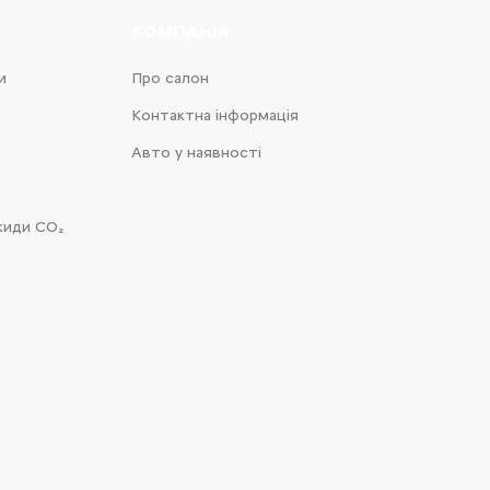
КОМПАНІЯ
и
Про салон
Контактна інформація
Авто у наявності
киди CO₂