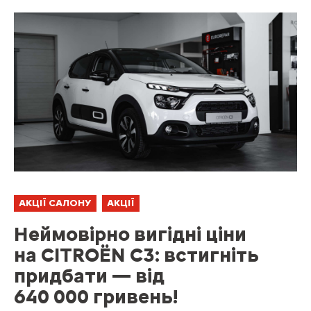
АКЦІЇ САЛОНУ
АКЦІЇ
Неймовірно вигідні ціни
на CITROЁN C3: встигніть
придбати — від
640 000 гривень!