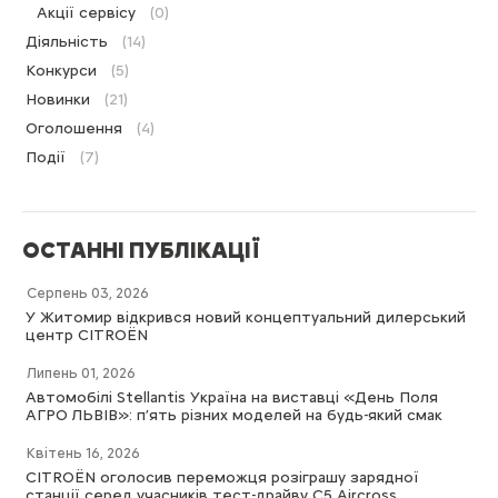
Акції сервісу
(0)
Діяльність
(14)
Конкурси
(5)
Новинки
(21)
Оголошення
(4)
Події
(7)
ОСТАННІ ПУБЛІКАЦІЇ
Серпень 03, 2026
У Житомир відкрився новий концептуальний дилерський
центр CITROËN
Липень 01, 2026
Автомобілі Stellantis Україна на виставці «День Поля
АГРО ЛЬВІВ»: п’ять різних моделей на будь-який смак
Квітень 16, 2026
CITROËN оголосив переможця розіграшу зарядної
станції серед учасників тест-драйву C5 Aircross