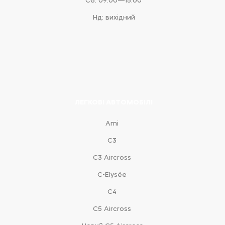
Сб: 09:00—15:00
Нд: вихідний
ЛЕГКОВІ АВТОМОБІЛІ
Ami
С3
С3 Aircross
C-Elysée
С4
С5 Aircross