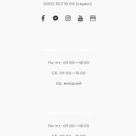
(050) 307-15-00 (сервіс)
facebook
facebook-
instagram
youtube
business
messenger
ГРАФІК РОБОТИ САЛОНУ
Пн–пт: 09:00—18:00
Сб: 09:00—15:00
Нд: вихідний
ГРАФІК РОБОТИ СТО
Пн–пт: 09:00—18:00