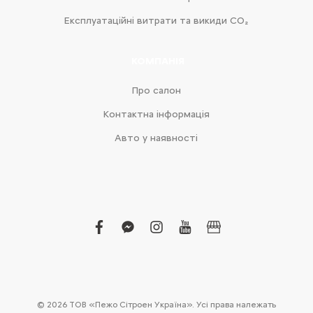
Експлуатаційні витрати та викиди CO₂
КОМПАНІЯ
Про салон
Контактна інформація
Авто у наявності
facebook
facebook-
instagram
youtube
business
messenger
© 2026 ТОВ «Пежо Сітроен Україна». Усі права належать